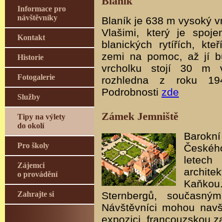
Blaník
Informace pro
návštěvníky
Blaník je 638 m vysoký v
Vlašimi, který je spoj
Kontakt
blanických rytířích, kte
zemi na pomoc, až jí b
Historie
vrcholku stojí 30 m 
Fotogalerie
rozhledna z roku 194
Podrobnosti
zde
Služby
Zámek Jemniště
Tipy na výlety
do okolí
Barokn
Pro školy
Českéh
letec
Zájemci
archit
o provádění
Kaňkou
Zahrajte si
Sternbergů, současným
Návštěvníci mohou navš
expozici, francouzskou z