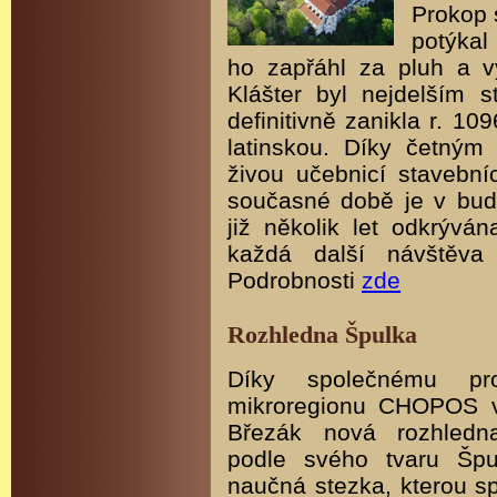
Prokop 
potýkal
ho zapřáhl za pluh a vy
Klášter byl nejdelším s
definitivně zanikla r. 1
latinskou. Díky četným
živou učebnicí stavební
současné době je v bud
již několik let odkrývá
každá další návštěva 
Podrobnosti
zde
Rozhledna Špulka
Díky společnému pr
mikroregionu CHOPOS v
Březák nová rozhledn
podle svého tvaru Špu
naučná stezka, kterou sp