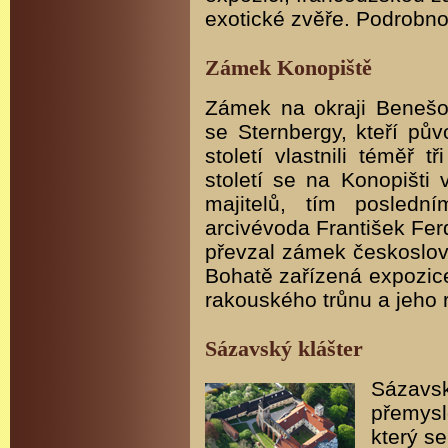
exotické zvěře. Podrobno
Zámek Konopiště
Zámek na okraji Benešo
se Sternbergy, kteří pův
století vlastnili téměř t
století se na Konopišti 
majitelů, tím posledn
arcivévoda František Fer
převzal zámek českoslove
Bohatě zařízená expozic
rakouského trůnu a jeho 
Sázavský klášter
Sázav
přemysl
který se