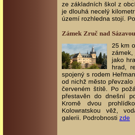
ze základních škol z ob
je dlouhá necelý kilometr
území rozhledna stojí. P
Zámek Zruč nad Sázavo
25 km o
zámek, j
jako hr
hrad, r
spojený s rodem Heřmana
od nichž město převzalo 
červeném štítě. Po pož
přestavěn do dnešní p
Kromě dvou prohlídko
Kolowratskou věž, v
galerii. Podrobnosti
zde